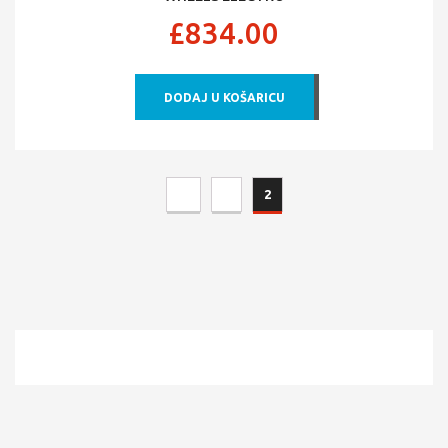
£
834.00
DODAJ U KOŠARICU
←
1
2