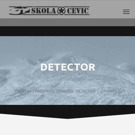
DETECTOR
POČETNA
/
PROIZVODI OZNAČENI “DETECTOR”
/ STRANICA 2