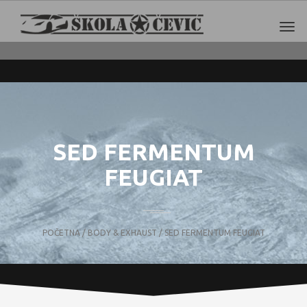
SED FERMENTUM
FEUGIAT
POČETNA
/
BODY & EXHAUST
/ SED FERMENTUM FEUGIAT