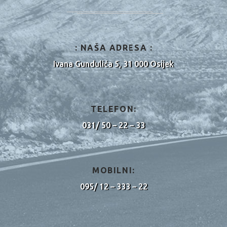
: NAŠA ADRESA :
Ivana Gundulića 5, 31 000 Osijek
TELEFON:
031/ 50 – 22 – 33
MOBILNI:
095/ 12 – 333 – 22