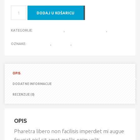
SED
DODAJ U KOŠARICU
FERMENTUM
FEUGIAT
KOLIČINA
KATEGORIJE:
BODY & EXHAUST
,
ELECTRICAL & LIGHTING
,
SUSPENSION & STEERING
OZNAKE:
ACCESSORIES
,
DETECTOR
,
ELECTRONICS
OPIS
DODATNE INFORMACIJE
RECENZIJE (0)
OPIS
Pharetra libero non facilisis imperdiet mi augue
feugiat nisl sit amet mollis enim velit