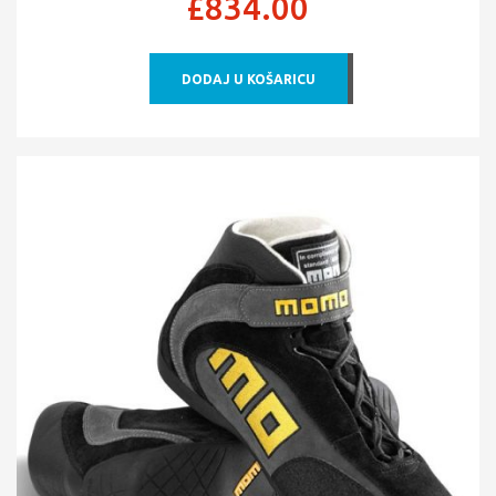
£
834.00
DODAJ U KOŠARICU