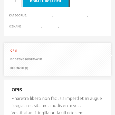
DODAJ U KOŠARICU
ADC
LOREM
KOLIČINA
KATEGORIJE:
BODY & EXHAUST
,
ELECTRICAL & LIGHTING
,
SUSPENSION & STEERING
OZNAKE:
ACCESSORIES
,
DETECTOR
,
ELECTRONICS
OPIS
DODATNE INFORMACIJE
RECENZIJE (0)
OPIS
Pharetra libero non facilisis imperdiet mi augue
feugiat nisl sit amet mollis enim velit
Vestibulum fringilla nulla ultricie sem.