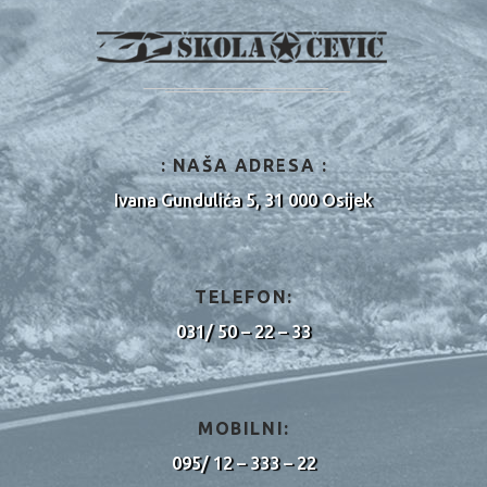
: NAŠA ADRESA :
Ivana Gundulića 5, 31 000 Osijek
TELEFON:
031/ 50 – 22 – 33
MOBILNI:
095/ 12 – 333 – 22