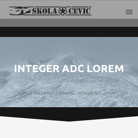
INTEGER ADC LOREM
POČETNA
/
BODY & EXHAUST
/ INTEGER ADC LOREM