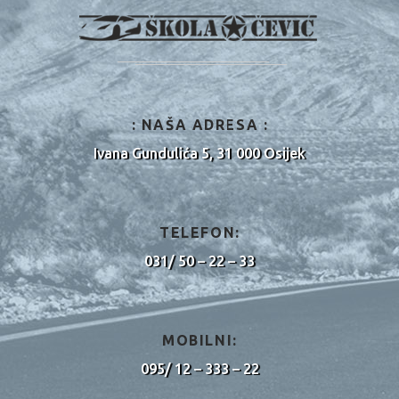
: NAŠA ADRESA :
Ivana Gundulića 5, 31 000 Osijek
TELEFON:
031/ 50 – 22 – 33
MOBILNI:
095/ 12 – 333 – 22