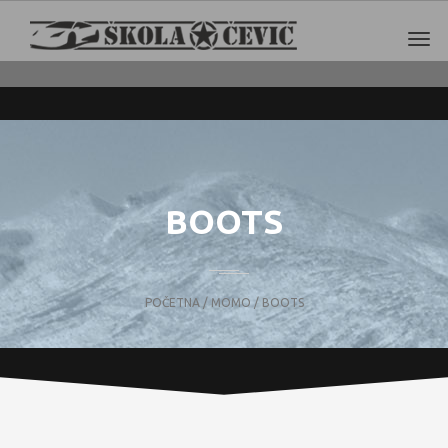
BOOTS
POČETNA
/
MOMO
/ BOOTS